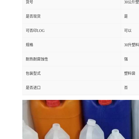
货号
30公斤
是否现货
是
可否印LOG
可以
规格
30升塑
耐热耐腐蚀性
强
包装型式
塑料袋
是否进口
否