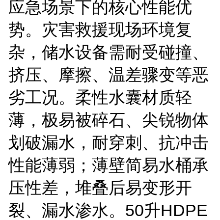
应急场景下的核心性能优
势。灾害救援现场环境复
杂，储水设备需耐受碰撞、
挤压、摩擦、温差骤变等恶
劣工况。柔性水囊材质轻
薄，极易被碎石、尖锐物体
划破漏水，耐穿刺、抗冲击
性能薄弱；薄壁简易水桶承
压性差，堆叠后易变形开
裂、漏水渗水。
50
升
HDPE