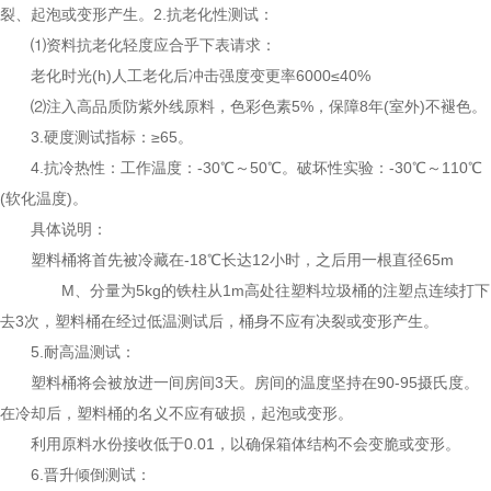
裂、起泡或变形产生。2.抗老化性测试：
⑴资料抗老化轻度应合乎下表请求：
老化时光(h)人工老化后冲击强度变更率6000≤40%
⑵注入高品质防紫外线原料，色彩色素5%，保障8年(室外)不褪色。
3.硬度测试指标：≥65。
4.抗冷热性：工作温度：-30℃～50℃。破坏性实验：-30℃～110℃
(软化温度)。
具体说明：
塑料桶将首先被冷藏在-18℃长达12小时，之后用一根直径65m
M、分量为5kg的铁柱从1m高处往塑料垃圾桶的注塑点连续打下
去3次，塑料桶在经过低温测试后，桶身不应有决裂或变形产生。
5.耐高温测试：
塑料桶将会被放进一间房间3天。房间的温度坚持在90-95摄氏度。
在冷却后，塑料桶的名义不应有破损，起泡或变形。
利用原料水份接收低于0.01，以确保箱体结构不会变脆或变形。
6.晋升倾倒测试：