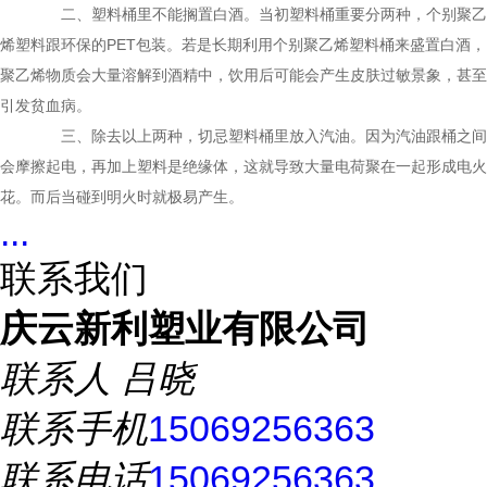
二、塑料桶里不能搁置白酒。当初塑料桶重要分两种，个别聚乙
烯塑料跟环保的PET包装。若是长期利用个别聚乙烯塑料桶来盛置白酒，
聚乙烯物质会大量溶解到酒精中，饮用后可能会产生皮肤过敏景象，甚至
引发贫血病。
三、除去以上两种，切忌塑料桶里放入汽油。因为汽油跟桶之间
会摩擦起电，再加上塑料是绝缘体，这就导致大量电荷聚在一起形成电火
花。而后当碰到明火时就极易产生。
...
联系我们
庆云新利塑业有限公司
联系人
吕晓
联系手机
15069256363
联系电话
15069256363