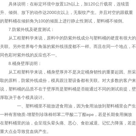
具体说明：在标定环境中放置12h以上，加120公斤载荷，连续晋
升、倾倒、放下的动作达2000次以上，无裂纹产生。并且对空的跟载重
的塑料桶在倾斜角为100的倾面上进行静止性测试，塑料桶不倾倒。
7.防紫外线及硬度测试：
从工程塑料学来说，原料中的防紫外线成分与塑料桶的硬度有很大的
关联。另外世界每个角落的紫外线强度都不一样。而且在同一个地点，不
同色彩对紫外线的反应也不一。
8.桶身壁厚说明：
从工程塑料学来说，桶身壁厚并不是决定桶身韧性的重要起因。所采
取的原料，防紫外线成份，模具跟注塑设备都有关联。对大多数的客户来
说，塑料桶的品质不在于壁厚而是塑料桶是否能通过不同的测试前提，壁
厚取决于各个模具设计。
一、塑料桶里不能放进食用油，因为食用油放到塑料桶里会产生
一种有害物质-增塑剂珍珠棉邻苯二甲酸二丁酯epe，若是长期食用搁放
在塑料桶里的油，会呈现头晕头痛、恶心、食欲减退。记忆力降落，若是
重大点会导致贫血病产生。