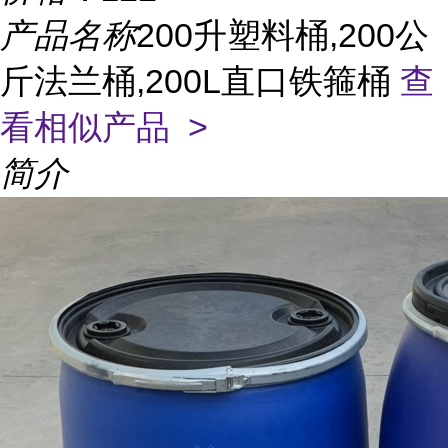
产品名称
200升塑料桶,200公
斤法兰桶,200L直口铁箍桶
查
看相似产品 >
简介