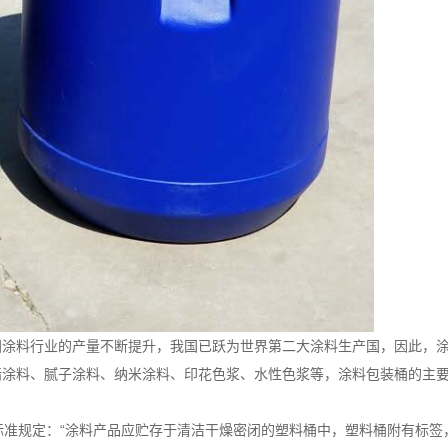
国涂料行业的产量不断提升，我国已跃为世界第二大涂料生产国，因此，
墙涂料、腻子涂料、纳米涂料、印花色浆、水性色浆等，涂料包装桶的主
，标准规定：“涂料产品应贮存于清洁干燥密闭的塑料桶中，塑料桶附有标