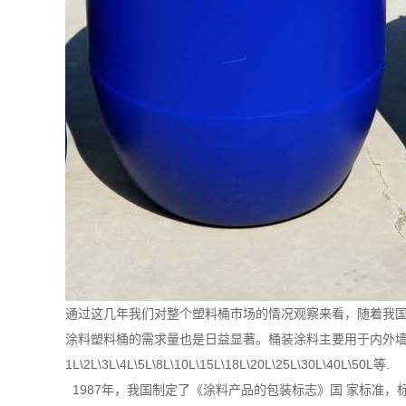
通过这几年我们对整个塑料桶市场的情况观察来看，随着我
涂料塑料桶的需求量也是日益显著。桶装涂料主要用于内外
1L\2L\3L\4L\5L\8L\10L\15L\18L\20L\25L\30L\40L\50L等.
1987年，我国制定了《涂料产品的包装标志》国 家标准