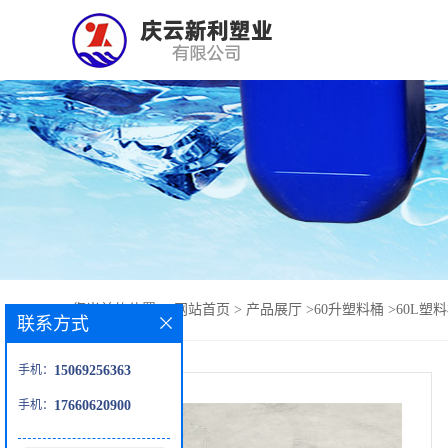
您当前的位置：
网站首页
>
产品展厅
>
60升塑料桶
>
60L塑
联系方式
手机：
15069256363
手机：
17660620900