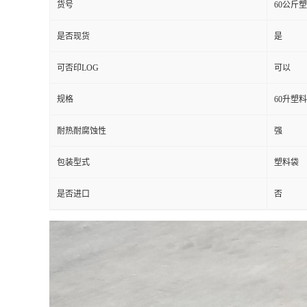
货号
60公斤
是否现货
是
可否印LOG
可以
规格
60升塑
耐热耐腐蚀性
强
包装型式
塑料袋
是否进口
否