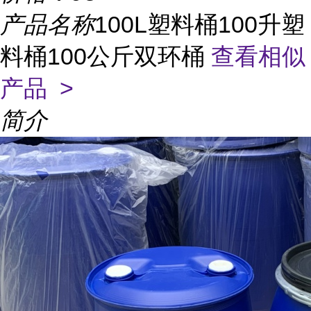
产品名称
100L塑料桶100升塑
料桶100公斤双环桶
查看相似
产品 >
简介