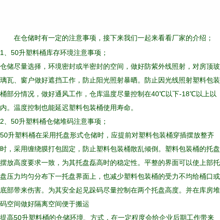
在仓储时有一定的注意事项，接下来我们一起来看看厂家的介绍；
1、50升塑料桶库存环境注意事项；
仓储尽量选择，环境密封或半密封的空间，做好防紫外线照射，对房顶玻
璃瓦、窗户做好遮挡工作，防止阳光照射暴晒。防止因光线照射塑料包装
桶部分情况，做好通风工作，仓库温度尽量控制在40℃以下-18℃以上以
内。温度控制也能延迟塑料包装桶使用寿命。
2、50升塑料桶仓储堆码注意事项；
50升塑料桶在采用托盘形式仓储时，应提前对塑料包装桶穿插摆放整齐
时，采用缠绕膜打包固定，防止塑料包装桶散乱倾倒。塑料包装桶的托盘
摆放高度要求一致，为其托盘磊高时的稳定性。平整的界面可以使上部托
盘压力均匀分布下一托盘界面上，也减少塑料包装桶的受力不均给桶口或
底部带来伤害。为其安全起见跺码尽量控制在两个托盘高度。并在库房堆
码空间做好隔离空间便于搬运
提高50升塑料桶的仓储环境、方式，在一定程度会给企业后期工作带来