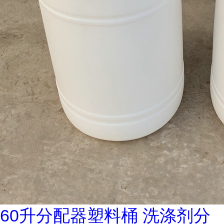
60升分配器塑料桶 洗涤剂分