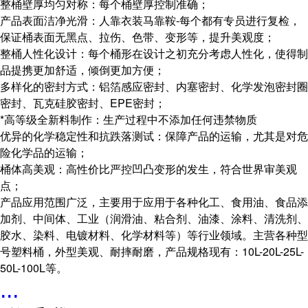
整桶壁厚均匀对称：每个桶壁厚控制准确；
产品表面洁净光滑：人靠衣装马靠鞍-每个都有专员进行复检，
保证桶表面无黑点、拉伤、色带、变形等，提升美观度；
整桶人性化设计：每个桶形在设计之初充分考虑人性化，使得制
品提携更加舒适，倾倒更加方便；
多样化的密封方式：铝箔感应密封、内塞密封、化学发泡密封圈
密封、瓦克硅胶密封、EPE密封；
*高等级全新料制作：生产过程中不添加任何违禁物质
优异的化学稳定性和抗跌落测试：保障产品的运输，尤其是对危
险化学品的运输；
桶体高美观：高性价比严控凹凸变形的发生，符合世界审美观
点；
产品应用范围广泛，主要用于应用于各种化工、食用油、食品添
加剂、中间体、工业（润滑油、粘合剂、油漆、涂料、清洗剂、
胶水、染料、电镀材料、化学材料等）等行业领域。主营各种型
号塑料桶，外型美观、耐摔耐磨，产品规格现有：10L-20L-25L-
50L-100L等。
...