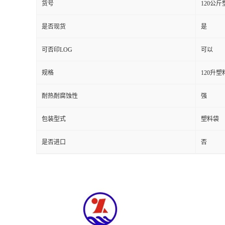
货号
120公
是否现货
是
可否印LOG
可以
规格
120升塑
耐热耐腐蚀性
强
包装型式
塑料袋
是否进口
否