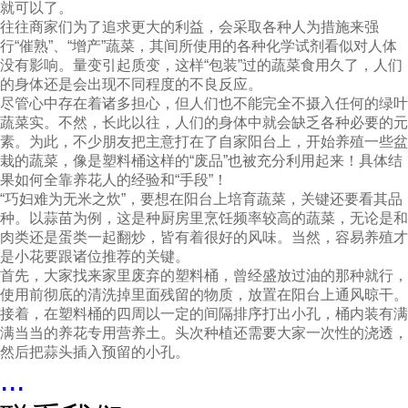
就可以了。
往往商家们为了追求更大的利益，会采取各种人为措施来强
行“催熟”、“增产”蔬菜，其间所使用的各种化学试剂看似对人体
没有影响。量变引起质变，这样“包装”过的蔬菜食用久了，人们
的身体还是会出现不同程度的不良反应。
尽管心中存在着诸多担心，但人们也不能完全不摄入任何的绿叶
蔬菜实。不然，长此以往，人们的身体中就会缺乏各种必要的元
素。为此，不少朋友把主意打在了自家阳台上，开始养殖一些盆
栽的蔬菜，像是塑料桶这样的“废品”也被充分利用起来！具体结
果如何全靠养花人的经验和“手段”！
“巧妇难为无米之炊”，要想在阳台上培育蔬菜，关键还要看其品
种。以蒜苗为例，这是种厨房里烹饪频率较高的蔬菜，无论是和
肉类还是蛋类一起翻炒，皆有着很好的风味。当然，容易养殖才
是小花要跟诸位推荐的关键。
首先，大家找来家里废弃的塑料桶，曾经盛放过油的那种就行，
使用前彻底的清洗掉里面残留的物质，放置在阳台上通风晾干。
接着，在塑料桶的四周以一定的间隔排序打出小孔，桶内装有满
满当当的养花专用营养土。头次种植还需要大家一次性的浇透，
然后把蒜头插入预留的小孔。
...