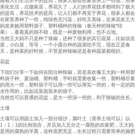
随着人们生活水平的提高，很多人都会在家里养上一些花，用来
美化生活，点缀家居，养花久了，人们的养花技术都得到了极大
的提高，养花技术的提高，让人们都不再安于养花，很多人都会
在家里养种了一些，纯绿色无污染，好吃又美味，近来花友王大
妈发来她用塑料袋子、塑料桶种的辣椒（春天种的辣椒*结
果），看着真的很不错，既是一种废物利用，也不点地。
当然王大妈不只是种了辣椒，还种了很多的其它蔬菜，比如说韭
菜，小白菜，等等，一个小露台种的蔬菜吃不完，现在正是春
天，是种菜的好时候，不管是种辣椒还是各种蔬菜都很好。
花盆
下咱们分享一下如何在阳台种辣椒，若是喜欢像王大妈一样用塑
料袋子种、废油桶、塑料桶，平时就需要收集一些，塑料桶尽量
的用大一些，塑料袋子可以用一些可以厚实一些的，有一定的防
水作用的，比如说装面装米的袋子。
当然也可以普通的花盆，是大一些深一些的，利于辣椒的生长。
土壤
土壤可以用园土加入一部分细沙，腐叶土（营养土地可以）以
1：1：1的比例混合，并且加入五分之一腐熟的农家肥，王大妈
是用的腐熟的羊粪，这样底肥充足，生长过程只需要简单的施肥