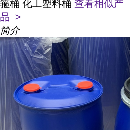
箍桶 化工塑料桶
查看相似产
品 >
简介