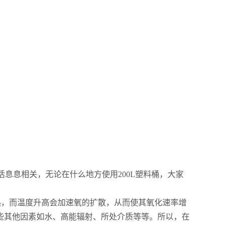
活息息相关，无论在什么地方使用20
0L
塑料桶，大家
热，而温度升高会加速氧的扩散，从而使其氧化速率增
些其他因素如水、高能辐射、所处介质等等。所以，在