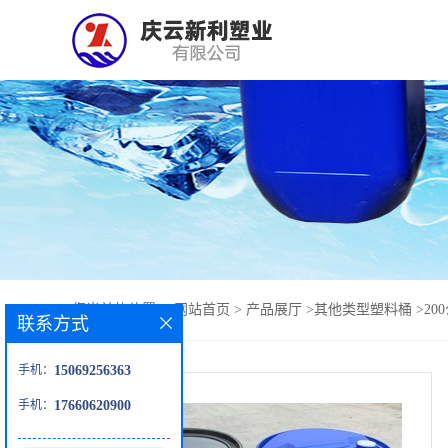
您当前的位置：
网站首页
>
产品展厅
>
其他类型塑料桶
>
20
联系方式
手机：
15069256363
手机：
17660620900