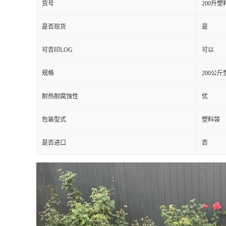
货号
200升塑
是否现货
是
可否印LOG
可以
规格
200公
耐热耐腐蚀性
优
包装型式
塑料袋
是否进口
否