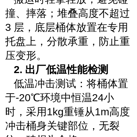
撞、摔落；堆叠高度不超过
3
层，底层桶体放置在专用
托盘上，分散承重，防止重
压变形。
2.
出厂低温性能检测
低温冲击测试：将桶体置
于
-20
℃环境中恒温
24
小
时，采用
1kg
重锤从
1m
高度
冲击桶身关键部位，无裂