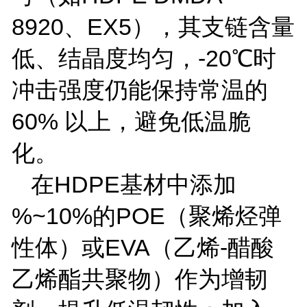
8920
、
EX5
），其支链含量
低、结晶度均匀，
-20
℃时
冲击强度仍能保持常温的
60%
以上，避免低温脆
化。
在
HDPE
基材中添加
%~10%
的
POE
（聚烯烃弹
性体）或
EVA
（乙烯
-
醋酸
乙烯酯共聚物）作为增韧