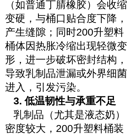
（如普通丁腈橡胶）会收缩
变硬，与桶口贴合度下降，
产生缝隙；同时
200
升塑料
桶体因热胀冷缩出现轻微变
形，进一步破坏密封结构，
导致乳制品泄漏或外界细菌
进入，引发污染。
3.
低温韧性与承重不足
乳制品（尤其是液态奶）
密度较大，
200
升塑料桶装