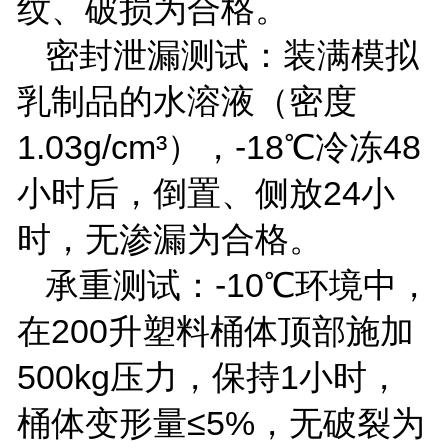
纹、破损为合格。
密封泄漏测试：装满模拟
乳制品的水溶液（密度
1.03g/cm
³），
-18
℃冷冻
48
小时后，倒置、侧放
24
小
时，无渗漏为合格。
承重测试：
-10
℃环境中，
在
200
升塑料桶体顶部施加
500kg
压力，保持
1
小时，
桶体变形量≤
5%
，无破裂为