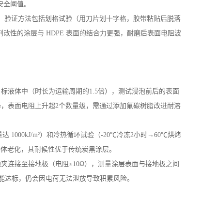
安全阈值。
。验证方法包括划格试验（用刀片划十字格，胶带粘贴后脱落
剂改性的涂层与
HDPE
表面的结合力更强，耐磨后表面电阻波
目标液体中（时长为运输周期的
1.5
倍），测试浸泡前后的表面
降，表面电阻上升超
2
个数量级，需通过添加氟碳树脂改进耐溶
量达
1000kJ/m
²）和冷热循环试验（
-20
℃冷冻
2
小时→
60
℃烘烤
基体老化，其耐候性优于传统炭黑涂层。
地夹连接至接地极（电阻
≤
10
Ω），测量涂层表面与接地极之间
性能达标，仍会因电荷无法泄放导致积累风险。