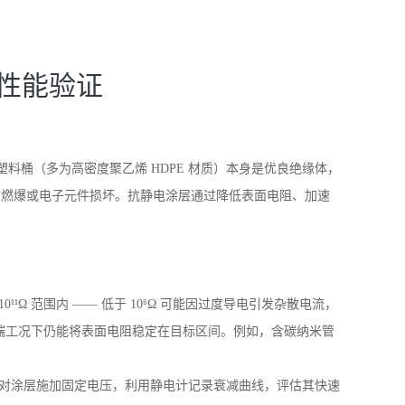
的性能验证
塑料桶（多为高密度聚乙烯
HDPE
材质）本身是优良绝缘体，
质燃爆或电子元件损坏。抗静电涂层通过降低表面电阻、加速
10
¹¹Ω 范围内 —— 低于
10
⁶Ω 可能因过度导电引发杂散电流，
端工况下仍能将表面电阻稳定在目标区间。例如，含碳纳米管
对涂层施加固定电压，利用静电计记录衰减曲线，评估其快速