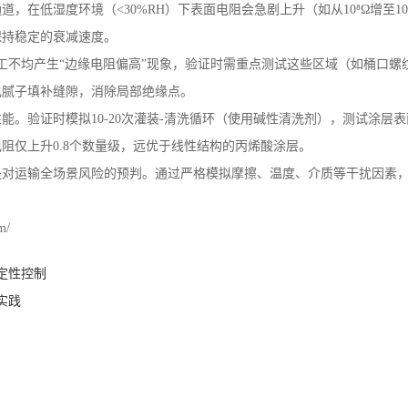
通道，在低湿度环境（
<30%RH
）下表面电阻会急剧上升（如从
10
⁸Ω增至
10
保持稳定的衰减速度。
工不均产生“边缘电阻偏高”现象，验证时需重点测试这些区域（如桶口螺
电腻子填补缝隙，消除局部绝缘点。
性能。验证时模拟
10-20
次灌装
-
清洗循环（使用碱性清洗剂），测试涂层表
电阻仅上升
0.8
个数量级，远优于线性结构的丙烯酸涂层。
是对运输全场景风险的预判。通过严格模拟摩擦、温度、介质等干扰因素
m/
定性控制
实践