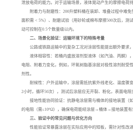
泄放电荷的能力。对于运输场景，液体晃动产生的摩擦电荷
附着力与耐磨性：
200
升塑料桶在装卸、堆叠过程中难免
面积需
< 5%
）、耐磨试验（用砂轮或棉布摩擦
500
次后，测
动可控制在
0.5
个数量级以内。
二、场景化验证：运输环境下的特殊考量
公路或铁路运输中的复杂工况对涂层性能提出额外要求
液体相容性：若桶内盛放溶剂型液体（如汽油、丙酮）
电阻、附着力变化，例如，环氧树脂基涂层对极性溶剂耐受
剂性。
耐候性：户外运输中，涂层需抵抗紫外线老化、温度骤
2
小时，循环
50
次），测试后涂层应无开裂、粉化，表面电阻
接地性能协同验证：抗静电涂层需与桶体的接地装置（
的电阻（需≤
10
⁶Ω），确保电荷能经涂层→桶体→接地装置
三、验证中的常见问题与优化方向
性能验证常暴露涂层在实际应用中的短板，需针对性改