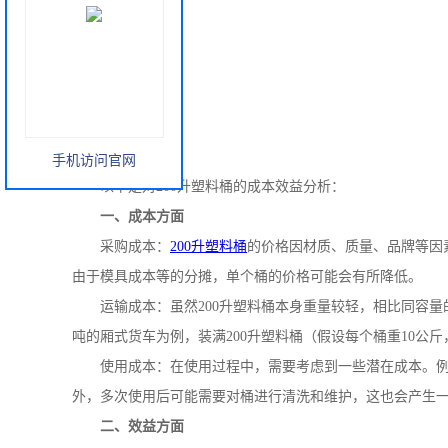
手机访问官网
以下是对
200
升塑料桶的成本效益分析：
一、成本方面
采购成本：
200
升塑料桶
的价格因材质、质量、品牌等因
由于模具成本等的分摊，单个桶的价格可能会有所降低。
运输成本：虽然
200
升塑料桶本身重量较轻，相比同容量
吨的厢式货车为例，装满
200
升塑料桶（假设每个桶重
10
公斤
使用成本：在使用过程中，需要考虑到一些潜在成本。
外，多次使用后可能需要对桶进行清洗和维护，这也会产生
二、效益方面