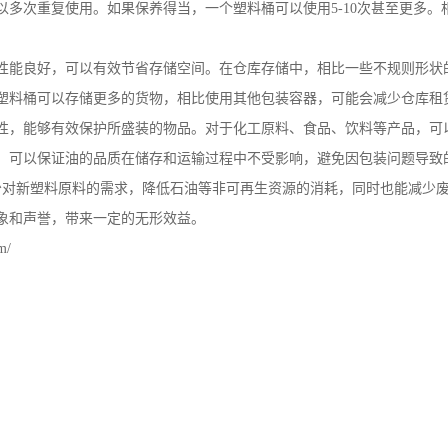
以多次重复使用。如果保养得当，一个塑料桶可以使用
5-10
次甚至更多。
性能良好，可以有效节省存储空间。在仓库存储中，相比一些不规则形状
塑料桶可以存储更多的货物，相比使用其他包装容器，可能会减少仓库租
性，能够有效保护所盛装的物品。对于化工原料、食品、饮料等产品，可
，可以保证油的品质在储存和运输过程中不受影响，避免因包装问题导致
少对新塑料原料的需求，降低石油等非可再生资源的消耗，同时也能减少
象和声誉，带来一定的无形效益。
m/