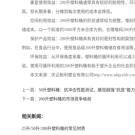
重复使用效益：
200
升塑料桶通常具有较好的耐用性，可
高，但长期来看，分摊到每次使用的成本会降低。
空间利用效益：
200
升塑料桶的形状通常较为规整，堆码
储成本。以一个标准的
1000
平方米仓库为例，合理堆码
200
升
保护产品效益：
200
升塑料桶具有良好的密封性和耐腐蚀
例如，在食品行业中，使用食品级
200
升塑料桶储存食用油等
环保效益：从环保角度来看，塑料桶的循环利用可以减
说，使用可循环利用的
200
升塑料桶有助于提升企业的社会形
本文来源：庆云新利塑业有限公司
http://www.sdqyxlslt.co
上一篇：
50升塑料桶：抗冲击性能测试，展现超强“抗造”能力
下一篇：
200升塑料桶的市场竞争格局
相关新闻：
25升/50升/200升塑料桶的常见材质