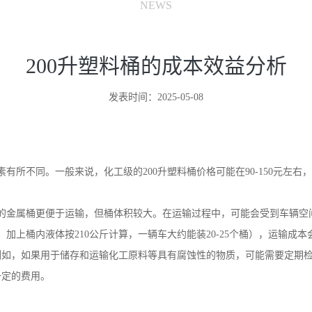
NEWS
200升塑料桶的成本效益分析
发表时间：2025-05-08
素有所不同。一般来说，化工级的
200
升塑料桶价格可能在
90-150
元左右，
的金属桶更便于运输，但桶体积较大。在运输过程中，可能会受到车辆空
，加上桶内液体按
210
公斤计算，一辆车大约能装
20-25
个桶），运输成本
例如，如果用于储存和运输化工原料等具有腐蚀性的物质，可能需要定期
一定的费用。