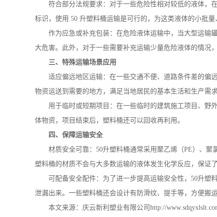
符合部分法规要求：对于一些危险性相对较低的液体，
标识，使用
50
升塑料桶运输是可行的，为这类液体的小批量
作为应急或补充包装：在危险液体运输中，当大型运输
大危害。此外，对于一些需要补充运输少量危险液体的情况
三、特殊运输场景应用
适应偏远地区运输：在一些交通不便、道路条件差的偏
物资运送到需要的地方，满足当地居民的基本生活和生产需
用于临时或短期项目：在一些临时的建筑施工项目、野
体物资，项目结束后，塑料桶还可以回收再利用。
四、保障运输安全
材质安全可靠：
50
升塑料桶通常采用聚乙烯（
PE
）、聚
塑料桶的材质不会与大多数运输的液体发生化学反应，保证
可配备安全配件：为了进一步提高运输安全性，
50
升塑
泄漏出来。一些塑料桶还会设计有防滑纹、提手等，方便搬
本文来源：庆云新利塑业有限公司
http://www.sdqyxlslt.co