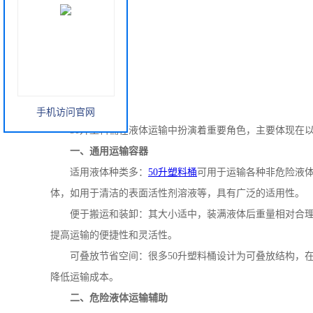
手机访问官网
50
升塑料桶在液体运输中扮演着重要角色，主要体现在
一、通用运输容器
适用液体种类多：
50
升塑料桶
可用于运输各种非危险液
体，如用于清洁的表面活性剂溶液等，具有广泛的适用性。
便于搬运和装卸：其大小适中，装满液体后重量相对合
提高运输的便捷性和灵活性。
可叠放节省空间：很多
50
升塑料桶设计为可叠放结构，
降低运输成本。
二、危险液体运输辅助