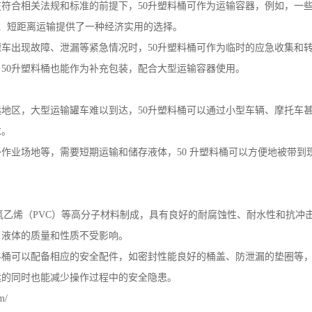
在符合相关法规和标准的前提下，
50
升塑料桶可作为运输容器，例如，一
、短距离运输提供了一种经济实用的选择。
罐车出现故障、泄漏等紧急情况时，
50
升塑料桶可作为临时的应急收集和
，
50
升塑料桶也能作为补充包装，配合大型运输容器使用。
远地区，大型运输罐车难以到达，
50
升塑料桶可以通过小型车辆、摩托车
求。
外作业场地等，需要短期运输和储存液体，
50
升塑料桶可以方便地被带到
氯乙烯（
PVC
）等高分子材料制成，具有良好的耐腐蚀性、耐水性和抗冲
了液体的质量和性质不受影响。
料桶可以配备相应的安全配件，如密封性能良好的桶盖、防泄漏的垫圈等
运的同时也能减少操作过程中的安全隐患。
m/