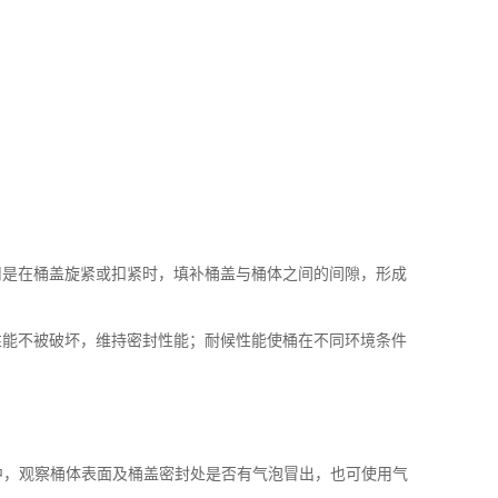
法
用是在桶盖旋紧或扣紧时，填补桶盖与桶体之间的间隙，形成
性能不被破坏，维持密封性能；耐候性能使桶在不同环境条件
中，观察桶体表面及桶盖密封处是否有气泡冒出，也可使用气