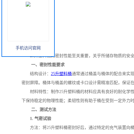
手机访问官网
25
升塑料桶的密封性能至关重要，关乎所储存物质的安
一、密封性能要求
结构设计：
25
升塑料桶
通常通过桶盖与桶体的配合来实
密封屏障。桶体与桶盖的螺纹或卡口设计需精准匹配，保证
材料特性：制作
25
升塑料桶的材料应具有良好的耐化学
下保持稳定的物理性能；柔韧性则有助于桶在受到一定外力
二、测试方法
1.
气密试验
方法：将
25
升塑料桶密封好后，通过特定的充气装置向