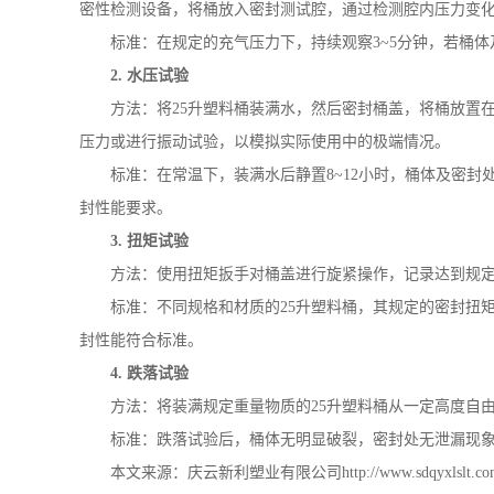
密性检测设备，将桶放入密封测试腔，通过检测腔内压力变
标准：在规定的充气压力下，持续观察
3~5
分钟，若桶体
2.
水压试验
方法：将
25
升塑料桶装满水，然后密封桶盖，将桶放置
压力或进行振动试验，以模拟实际使用中的极端情况。
标准：在常温下，装满水后静置
8~12
小时，桶体及密封
封性能要求。
3.
扭矩试验
方法：使用扭矩扳手对桶盖进行旋紧操作，记录达到规
标准：不同规格和材质的
25
升塑料桶，其规定的密封扭
封性能符合标准。
4.
跌落试验
方法：将装满规定重量物质的
25
升塑料桶从一定高度自
标准：跌落试验后，桶体无明显破裂，密封处无泄漏现
本文来源：庆云新利塑业有限公司
http://www.sdqyxlslt.co