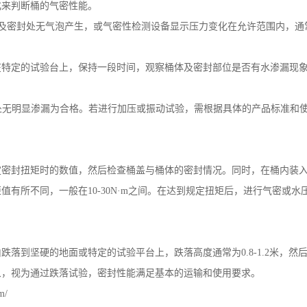
化来判断桶的气密性能。
及密封处无气泡产生，或气密性检测设备显示压力变化在允许范围内，通
在特定的试验台上，保持一段时间，观察桶体及密封部位是否有水渗漏现
处无明显渗漏为合格。若进行加压或振动试验，需根据具体的产品标准和
定密封扭矩时的数值，然后检查桶盖与桶体的密封情况。同时，在桶内装
矩值有所不同，一般在
10-30N
·
m
之间。在达到规定扭矩后，进行气密或水
由跌落到坚硬的地面或特定的试验平台上，跌落高度通常为
0.8-1.2
米，然
象，视为通过跌落试验，密封性能满足基本的运输和使用要求。
m/