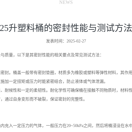
NEWS
25升塑料桶的密封性能与测试方
发表时间：2025-02-27
全与质量，以下是其密封性能的相关要点及常见测试方法：
现密封。桶盖一般带有密封垫圈，材质多为橡胶或塑料等弹性材料，其作
在施加一定扭矩或压力时能紧密结合，防止液体或气体泄漏。
性、耐候性和一定的柔韧性。耐化学性可确保桶在接触不同物质时，材料
时，通过自身变形而不破裂，保证密封的完整性。
桶内充入一定压力的气体，一般压力在
20~50kPa
之间，然后将桶浸没在水