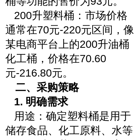
桶等功能的售价为
93
元。
200
升塑料桶：市场价格
通常在
70
元
-220
元区间，像
某电商平台上的
200
升油桶
化工桶，价格在
70.60
元
-216.80
元。
二、采购策略
1.
明确需求
用途：确定塑料桶是用于
储存食品、化工原料、水等