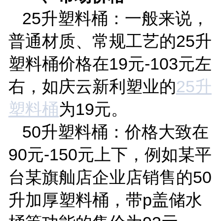
25
升塑料桶：一般来说，
普通材质、常规工艺的
25
升
塑料桶价格在
19
元
-103
元左
右，如庆云新利塑业的
25
升
塑料桶
为
19
元。
50
升塑料桶：价格大致在
90
元
-150
元上下，例如某平
台某旗舢店企业店销售的
50
升加厚塑料桶，带
p
盖储水